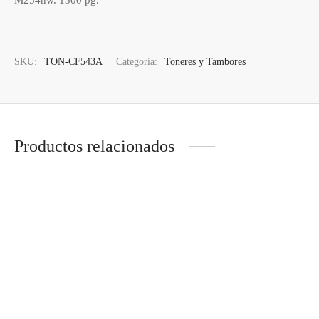
SKU:
TON-CF543A
Categoría:
Toneres y Tambores
Productos relacionados
TAMBOR BROTHER DR-
TONER HP CE278A
2200
LASERJET P1606