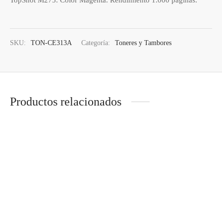
SKU:
TON-CE313A
Categoría:
Toneres y Tambores
Productos relacionados
TAMBOR BROTHER DR-
TONER HP CE321A CIAN
2200
CM1415