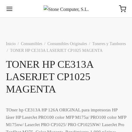
Inicio
/
Consumibles
/
Consumibles Originales
/
Toneres y Tambores
/
TONER HP CE313A LASERJET CP1025 MAGENTA
TONER HP CE313A
LASERJET CP1025
MAGENTA
TOner hp CE313A HP 126A ORIGINAL para impresoras HP
láser HP LaserJet PRO100 color MFP M175a/ PRO100 color MFP
M175nw/ LaserJet PRO CP1025/ PRO CP1025NW/ LaserJet Pro
TopShot M275. Color Magenta. Rendimiento 1.000 páginas.