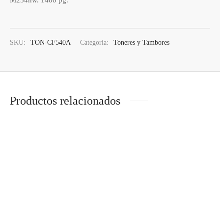
SKU:
TON-CF540A
Categoría:
Toneres y Tambores
Productos relacionados
TAMBOR BROTHER DR-
TONER HP CB436A
2400
LASERJET P1505