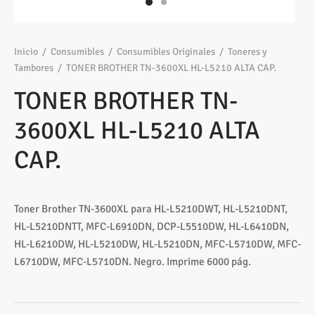
os
ato ITX
s 2,5″
nes
tas y Adaptadores
sung
3,5ª - 2,5ª - M.2
Samsung, Kingston
 Gráficas
sorios cajas
os M.2
ado raton
Vigilancia
vo
Samsung, WD
Nvidia – AMD
Inicio
/
Consumibles
/
Consumibles Originales
/
Toneres y
Tambores
/
TONER BROTHER TN-3600XL HL-L5210 ALTA CAP.
s
sorios Discos
rios
ATX, Mini, Micro, ...
Tooq
TONER BROTHER TN-
tes
sorios red
ATX, SFX, TFX …
3600XL HL-L5210 ALTA
adoras y DVDs
Int, Ext
CAP.
Toner Brother TN-3600XL para HL-L5210DWT, HL-L5210DNT,
HL-L5210DNTT, MFC-L6910DN, DCP-L5510DW, HL-L6410DN,
HL-L6210DW, HL-L5210DW, HL-L5210DN, MFC-L5710DW, MFC-
L6710DW, MFC-L5710DN. Negro. Imprime 6000 pág.