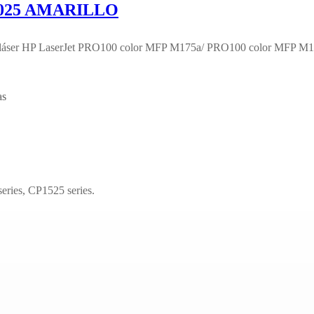
025 AMARILLO
áser HP LaserJet PRO100 color MFP M175a/ PRO100 color MFP M1
as
es, CP1525 series.