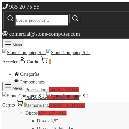
985 20 75 55
Buscar
Buscar
por:
comercial@stone-computer.com
Menu
Acceder
Carrito
0
Categorías
Componentes
Menu
Procesadores
Intel® - AMD®
Placas Base
Para AMD e Intel
Carrito
0
Memoria Int.
DIMM - SODIMM
Discos
3,5ª - 2,5ª - M.2
Discos 3,5″
Discos 2,5 Pulgadas