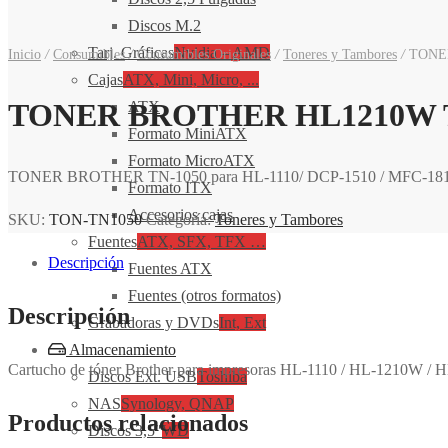
Discos M.2
Tarj. Gráficas
Nvidia – AMD
Inicio
/
Consumibles
/
Consumibles Originales
/
Toneres y Tambores
/
TONER
Cajas
ATX, Mini, Micro, ...
TONER BROTHER HL1210W T
ATX
Formato MiniATX
Formato MicroATX
TONER BROTHER TN-1050 para HL-1110/ DCP-1510 / MFC-1810 
Formato ITX
Accesorios cajas
SKU:
TON-TN1050
Categoría:
Toneres y Tambores
Fuentes
ATX, SFX, TFX …
Descripción
Fuentes ATX
Fuentes (otros formatos)
Descripción
Grabadoras y DVDs
Int, Ext
Almacenamiento
Cartucho de tóner Brother para impresoras HL-1110 / HL-1210W
Discos Ext. USB
Toshiba
NAS
Synology, QNAP
Productos relacionados
Discos 3,5″
WD