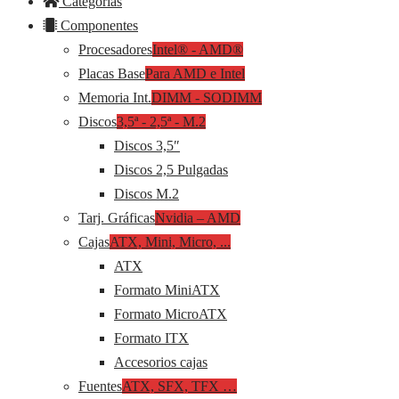
Categorías
Componentes
Procesadores
Intel® - AMD®
Placas Base
Para AMD e Intel
Memoria Int.
DIMM - SODIMM
Discos
3,5ª - 2,5ª - M.2
Discos 3,5″
Discos 2,5 Pulgadas
Discos M.2
Tarj. Gráficas
Nvidia – AMD
Cajas
ATX, Mini, Micro, ...
ATX
Formato MiniATX
Formato MicroATX
Formato ITX
Accesorios cajas
Fuentes
ATX, SFX, TFX …