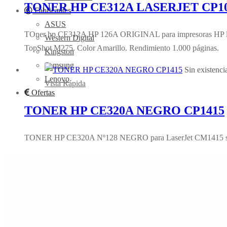
TONER HP CE312A LASERJET CP1
Fabricantes
ASUS
TOner hp CE312A HP 126A ORIGINAL para impresoras HP l
Western Digital
TopShot M275. Color Amarillo. Rendimiento 1.000 páginas.
Kingston
Samsung
Sin existenci
Lenovo
Vista Rápida
Ofertas
TONER HP CE320A NEGRO CP1415
TONER HP CE320A Nº128 NEGRO para LaserJet CM1415 seri