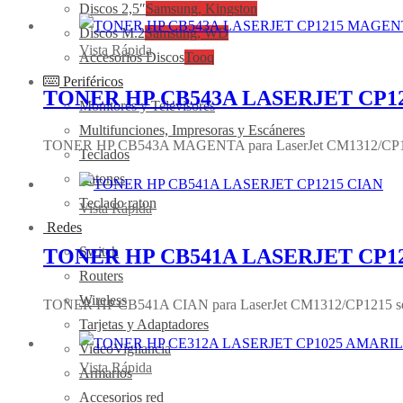
Discos 2,5″
Samsung, Kingston
Discos M.2
Samsung, WD
Vista Rápida
Accesorios Discos
Tooq
Periféricos
TONER HP CB543A LASERJET CP
Monitores y Televisores
Multifunciones, Impresoras y Escáneres
TONER HP CB543A MAGENTA para LaserJet CM1312/CP121
Teclados
Ratones
Teclado raton
Vista Rápida
Redes
Switch
TONER HP CB541A LASERJET CP12
Routers
Wireless
TONER HP CB541A CIAN para LaserJet CM1312/CP1215 se
Tarjetas y Adaptadores
VideoVigilancia
Vista Rápida
Armarios
Accesorios red