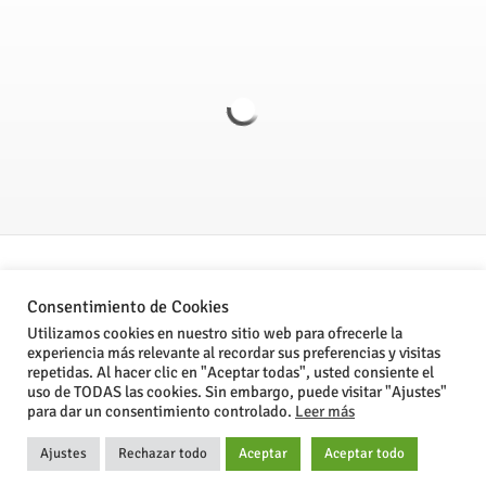
Politica de Privacidad
Consentimiento de Cookies
Aviso legal
Utilizamos cookies en nuestro sitio web para ofrecerle la
experiencia más relevante al recordar sus preferencias y visitas
Condiciones Generales de Venta
repetidas. Al hacer clic en "Aceptar todas", usted consiente el
uso de TODAS las cookies. Sin embargo, puede visitar "Ajustes"
para dar un consentimiento controlado.
Leer más
®Stone Computer, S.L. 2024
Ajustes
Rechazar todo
Aceptar
Aceptar todo