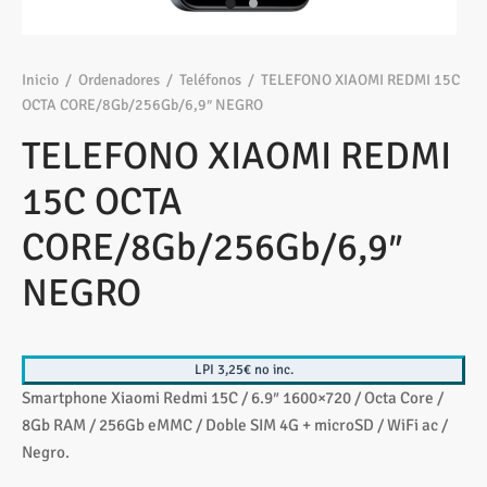
os
ato ITX
s 2,5″
nes
tas y Adaptadores
sung
3,5ª - 2,5ª - M.2
Samsung, Kingston
 Gráficas
sorios cajas
os M.2
ado raton
Vigilancia
vo
Samsung, WD
Nvidia – AMD
Inicio
/
Ordenadores
/
Teléfonos
/
TELEFONO XIAOMI REDMI 15C
OCTA CORE/8Gb/256Gb/6,9″ NEGRO
s
sorios Discos
rios
ATX, Mini, Micro, ...
Tooq
TELEFONO XIAOMI REDMI
tes
sorios red
ATX, SFX, TFX …
15C OCTA
adoras y DVDs
Int, Ext
CORE/8Gb/256Gb/6,9″
NEGRO
LPI 3,25€ no inc.
Smartphone Xiaomi Redmi 15C / 6.9″ 1600×720 / Octa Core /
8Gb RAM / 256Gb eMMC / Doble SIM 4G + microSD / WiFi ac /
Negro.