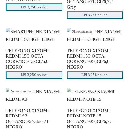
OCTA/8Gb/512Gb/6,72″
os
ato ITX
s 2,5″
nes
tas y Adaptadores
ung
3,5ª - 2,5ª - M.2
Samsung, Kingston
Grey
LPI 3,25€ no inc.
LPI 3,25€ no inc.
 Gráficas
orios cajas
os M.2
do raton
Vigilancia
vo
Samsung, WD
Nvidia – AMD
Sin existencias
orios Discos
rios
ATX, Mini, Micro, ...
Tooq
es
orios red
ATX, SFX, TFX …
TELEFONO XIAOMI
TELEFONO XIAOMI
REDMI 15C OCTA
REDMI 15C OCTA
adoras y DVDs
CORE/4Gb/128Gb/6,9″
CORE/8Gb/256Gb/6,9″
Int, Ext
NEGRO
NEGRO
LPI 3,25€ no inc.
LPI 3,25€ no inc.
Sin existencias
TELEFONO XIAOMI
TELEFONO XIAOMI
REDMI A3
REDMI NOTE 15
OCTA/3Gb/64Gb/6,71″
OCTA/8Gb/256Gb/6,77″
NEGRO
NEGRO