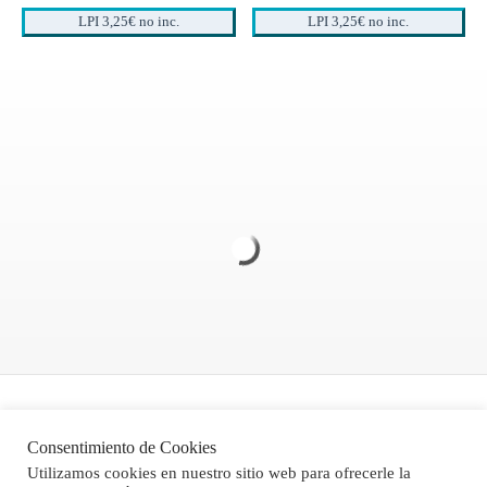
LPI 3,25€ no inc.
LPI 3,25€ no inc.
Politica de Privacidad
Consentimiento de Cookies
Aviso legal
Utilizamos cookies en nuestro sitio web para ofrecerle la