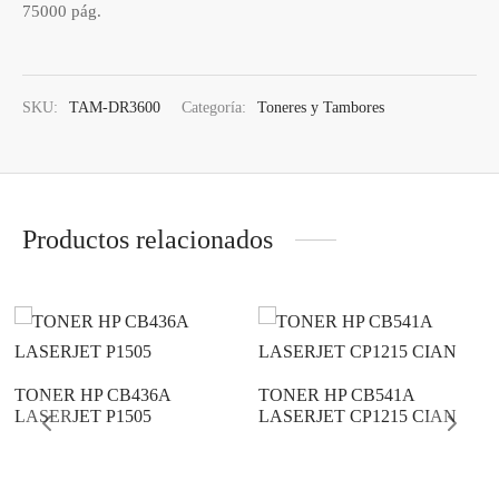
75000 pág.
os
ato ITX
s 2,5″
nes
tas y Adaptadores
ung
3,5ª - 2,5ª - M.2
Samsung, Kingston
 Gráficas
orios cajas
os M.2
do raton
Vigilancia
vo
Samsung, WD
Nvidia – AMD
SKU:
TAM-DR3600
Categoría:
Toneres y Tambores
orios Discos
rios
ATX, Mini, Micro, ...
Tooq
es
orios red
ATX, SFX, TFX …
Productos relacionados
adoras y DVDs
Int, Ext
TONER HP CB436A
TONER HP CB541A
LASERJET P1505
LASERJET CP1215 CIAN