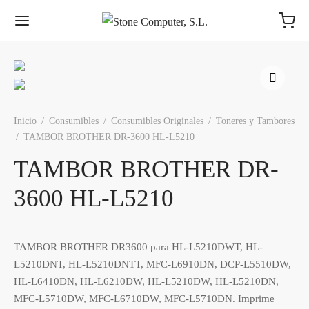
Inicio
/
Consumibles
/
Consumibles Originales
/
Toneres y Tambores
/
TAMBOR BROTHER DR-3600 HL-L5210
Volver
Volver
Volver
Volver
Volver
Volver
Volver
Volver
TAMBOR BROTHER DR-
MPONENTES
COS
AS
NTES
MACENAMIENTO
IFÉRICOS
ES
RICANTES
3600 HL-L5210
sadores
s 3,5″
tes ATX
os Ext. USB
ores y Televisores
ch
S
Intel® - AMD®
Toshiba
TAMBOR BROTHER DR3600 para HL-L5210DWT, HL-
s Base
s 2,5 Pulgadas
ato MiniATX
es (otros formatos)
funciones, Impresoras y Escáneres
rs
rn Digital
Synology, QNAP
Para AMD e Intel
L5210DNT, HL-L5210DNTT, MFC-L6910DN, DCP-L5510DW,
HL-L6410DN, HL-L6210DW, HL-L5210DW, HL-L5210DN,
ia Int.
os M.2
ato MicroATX
s 3,5″
dos
ess
ston
WD
DIMM - SODIMM
MFC-L5710DW, MFC-L6710DW, MFC-L5710DN. Imprime