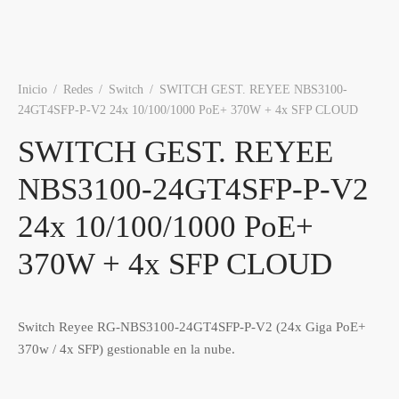
os
ato ITX
s 2,5″
nes
tas y Adaptadores
ung
3,5ª - 2,5ª - M.2
Samsung, Kingston
 Gráficas
orios cajas
os M.2
do raton
Vigilancia
vo
Samsung, WD
Nvidia – AMD
Inicio
/
Redes
/
Switch
/
SWITCH GEST. REYEE NBS3100-
orios Discos
rios
ATX, Mini, Micro, ...
Tooq
24GT4SFP-P-V2 24x 10/100/1000 PoE+ 370W + 4x SFP CLOUD
SWITCH GEST. REYEE
es
orios red
ATX, SFX, TFX …
NBS3100-24GT4SFP-P-V2
adoras y DVDs
Int, Ext
24x 10/100/1000 PoE+
370W + 4x SFP CLOUD
Switch Reyee RG-NBS3100-24GT4SFP-P-V2 (24x Giga PoE+
370w / 4x SFP) gestionable en la nube.