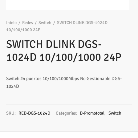
os
ato ITX
s 2,5″
nes
tas y Adaptadores
sung
3,5ª - 2,5ª - M.2
Samsung, Kingston
 Gráficas
sorios cajas
os M.2
ado raton
Vigilancia
vo
Samsung, WD
Nvidia – AMD
Inicio
/
Redes
/
Switch
/
SWITCH DLINK DGS-1024D
10/100/1000 24P
s
sorios Discos
rios
ATX, Mini, Micro, ...
Tooq
SWITCH DLINK DGS-
tes
sorios red
ATX, SFX, TFX …
1024D 10/100/1000 24P
adoras y DVDs
Int, Ext
Switch 24 puertos 10/100/1000Mbps No Gestionable DGS-
1024D
SKU:
RED-DGS-1024D
Categorías:
D-Promototal
,
Switch