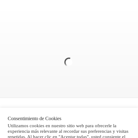
GENERO)
Politica de Privacidad
Consentimiento de Cookies
Aviso legal
Utilizamos cookies en nuestro sitio web para ofrecerle la
experiencia más relevante al recordar sus preferencias y visitas
Condiciones Generales de Venta
repetidas. Al hacer clic en "Aceptar todas", usted consiente el