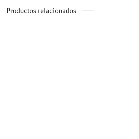
Productos relacionados
ADAPTADOR
ADAPTADOR
DISPLAYPORT M / HDMI
DISPLAYPORT M / DVI H
H
CABLE DVI-D M / DVI-D
M 2 METROS
ADAPTADOR HDMI H/H
(CAMBIADOR DE