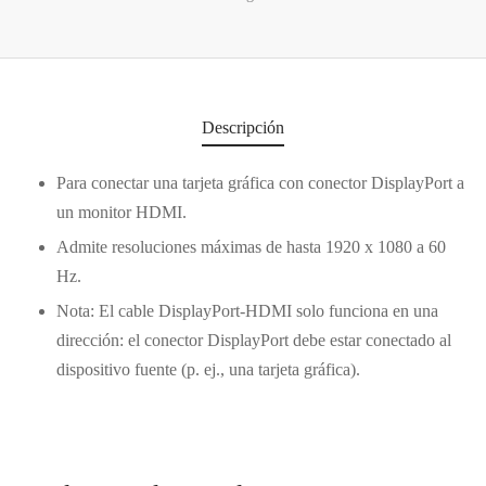
os
ato ITX
s 2,5″
nes
tas y Adaptadores
ung
3,5ª - 2,5ª - M.2
Samsung, Kingston
 Gráficas
orios cajas
os M.2
do raton
Vigilancia
vo
Samsung, WD
Nvidia – AMD
orios Discos
rios
ATX, Mini, Micro, ...
Tooq
Descripción
es
orios red
ATX, SFX, TFX …
Para conectar una tarjeta gráfica con conector DisplayPort a
un monitor HDMI.
adoras y DVDs
Int, Ext
Admite resoluciones máximas de hasta 1920 x 1080 a 60
Hz.
Nota: El cable DisplayPort-HDMI solo funciona en una
dirección: el conector DisplayPort debe estar conectado al
dispositivo fuente (p. ej., una tarjeta gráfica).