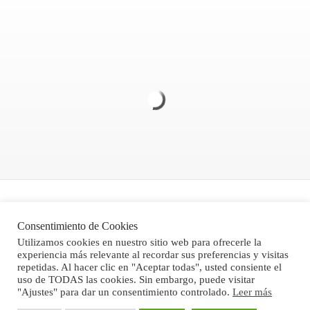
Politica de Privacidad
Consentimiento de Cookies
Aviso legal
Utilizamos cookies en nuestro sitio web para ofrecerle la
experiencia más relevante al recordar sus preferencias y visitas
Condiciones Generales de Venta
repetidas. Al hacer clic en "Aceptar todas", usted consiente el
uso de TODAS las cookies. Sin embargo, puede visitar
"Ajustes" para dar un consentimiento controlado.
Leer más
®Stone Computer, S.L. 2024