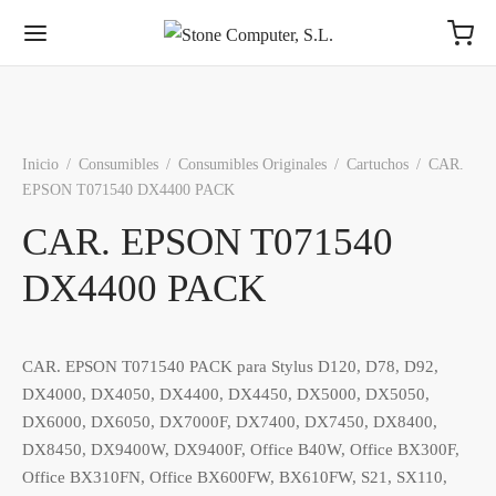
Inicio
/
Consumibles
/
Consumibles Originales
/
Cartuchos
/
CAR.
EPSON T071540 DX4400 PACK
Volver
Volver
Volver
Volver
Volver
Volver
Volver
Volver
CAR. EPSON T071540
DX4400 PACK
MPONENTES
COS
AS
NTES
MACENAMIENTO
IFÉRICOS
ES
RICANTES
sadores
s 3,5″
tes ATX
os Ext. USB
ores y Televisores
ch
S
Intel® - AMD®
Toshiba
CAR. EPSON T071540 PACK para Stylus D120, D78, D92,
DX4000, DX4050, DX4400, DX4450, DX5000, DX5050,
s Base
s 2,5 Pulgadas
ato MiniATX
es (otros formatos)
funciones, Impresoras y Escáneres
rs
rn Digital
Synology, QNAP
Para AMD e Intel
DX6000, DX6050, DX7000F, DX7400, DX7450, DX8400,
DX8450, DX9400W, DX9400F, Office B40W, Office BX300F,
ia Int.
os M.2
ato MicroATX
s 3,5″
dos
ess
ston
WD
DIMM - SODIMM
Office BX310FN, Office BX600FW, BX610FW, S21, SX110,