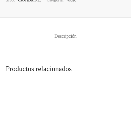
SKU:
CA-HDMI/15
Categoría:
Video
Descripción
Productos relacionados
ADAPTADOR HDMI
ADAPTADOR HDMI
HEMBRA DVI MACHO
MACHO DVI HEMBRA