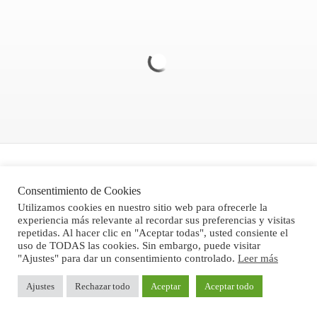
Politica de Privacidad
Consentimiento de Cookies
Aviso legal
Utilizamos cookies en nuestro sitio web para ofrecerle la
experiencia más relevante al recordar sus preferencias y visitas
Condiciones Generales de Venta
repetidas. Al hacer clic en "Aceptar todas", usted consiente el
uso de TODAS las cookies. Sin embargo, puede visitar
"Ajustes" para dar un consentimiento controlado.
Leer más
®Stone Computer, S.L. 2024
Ajustes
Rechazar todo
Aceptar
Aceptar todo