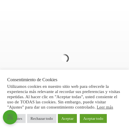
Consentimiento de Cookies
Utilizamos cookies en nuestro sitio web para ofrecerle la
experiencia más relevante al recordar sus preferencias y visitas
repetidas. Al hacer clic en "Aceptar todas", usted consiente el
uso de TODAS las cookies. Sin embargo, puede visitar
Politica de Privacidad
"Ajustes" para dar un consentimiento controlado.
Leer más
Aviso legal
Ajustes
Rechazar todo
Aceptar
Aceptar todo
Condiciones Generales de Venta