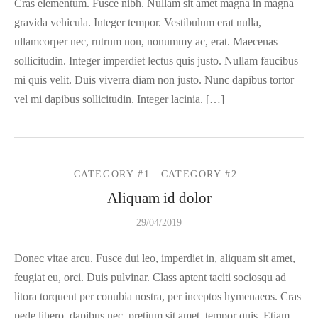
Cras elementum. Fusce nibh. Nullam sit amet magna in magna
os
ato ITX
s 2,5″
nes
tas y Adaptadores
ung
3,5ª - 2,5ª - M.2
Samsung, Kingston
gravida vehicula. Integer tempor. Vestibulum erat nulla,
ullamcorper nec, rutrum non, nonummy ac, erat. Maecenas
 Gráficas
orios cajas
os M.2
do raton
Vigilancia
vo
Samsung, WD
Nvidia – AMD
sollicitudin. Integer imperdiet lectus quis justo. Nullam faucibus
mi quis velit. Duis viverra diam non justo. Nunc dapibus tortor
orios Discos
rios
ATX, Mini, Micro, ...
Tooq
vel mi dapibus sollicitudin. Integer lacinia. […]
es
orios red
ATX, SFX, TFX …
adoras y DVDs
Int, Ext
CATEGORY #1
CATEGORY #2
Aliquam id dolor
29/04/2019
Donec vitae arcu. Fusce dui leo, imperdiet in, aliquam sit amet,
feugiat eu, orci. Duis pulvinar. Class aptent taciti sociosqu ad
litora torquent per conubia nostra, per inceptos hymenaeos. Cras
pede libero, dapibus nec, pretium sit amet, tempor quis. Etiam