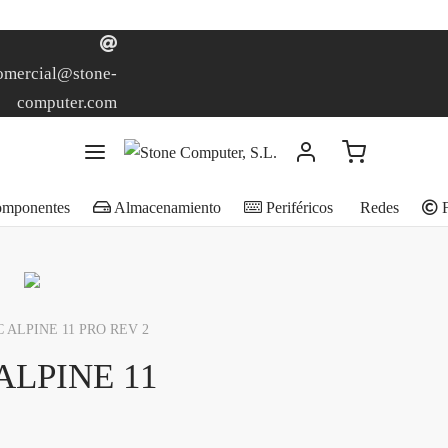
omercial@stone-
computer.com
mponentes
Almacenamiento
Periféricos
Redes
F
ALPINE 11 PRO REV 2
ALPINE 11