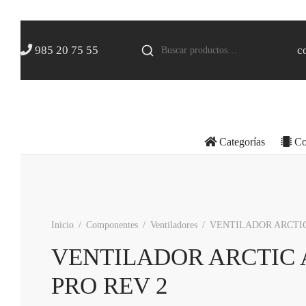
Buscar
985 20 75 55
c
por:
Categorías
Co
Inicio
/
Componentes
/
Ventiladores
/
VENTILADOR ARCTIC 
VENTILADOR ARCTIC 
PRO REV 2