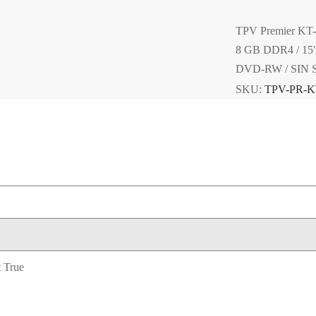
TPV Premier KT-
8 GB DDR4 / 15″ 
DVD-RW / SIN Si
SKU:
TPV-PR-K
 True