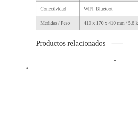
Conectividad
WiFi, Bluetoot
Medidas / Peso
410 x 170 x 410 mm / 5,8 
Productos relacionados
Vista 
Vista Rápida
PDA
5,5″
ORD. TPV OKPOS
128
OPTIMUS 15″ TACT.