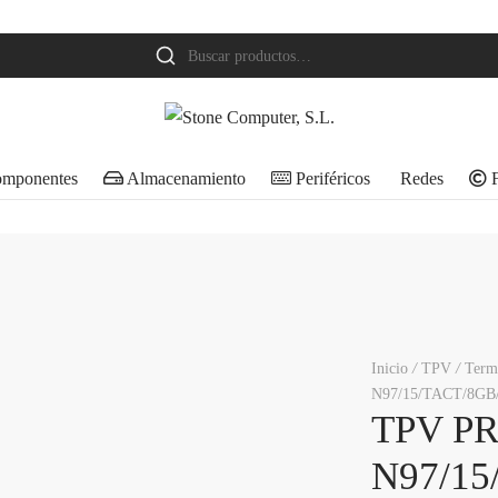
Buscar
por:
mponentes
Almacenamiento
Periféricos
Redes
F
Inicio
/
TPV
/
Term
N97/15/TACT/8GB
TPV PR
N97/15