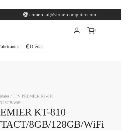
0
Carrito
comercial@stone-computer.com
0
Actualizando…
abricantes
Ofertas
No hay productos en el carrito.
Seguir comprando
inales
/
TPV PREMIER KT-810
/128GB/WiFi
EMIER KT-810
/TACT/8GB/128GB/WiFi