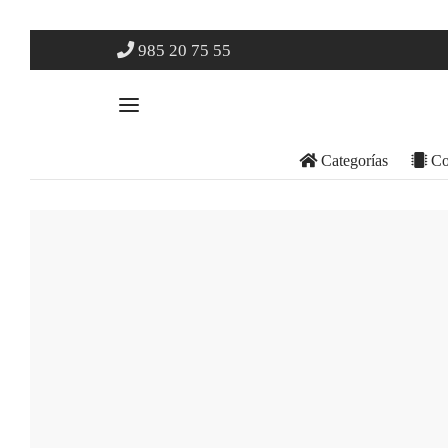
985 20 75 55
Categorías
Co