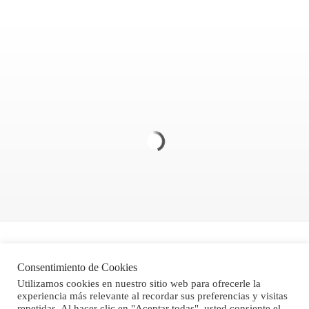
Politica de Privacidad
Consentimiento de Cookies
Aviso legal
Utilizamos cookies en nuestro sitio web para ofrecerle la
experiencia más relevante al recordar sus preferencias y visitas
Condiciones Generales de Venta
repetidas. Al hacer clic en "Aceptar todas", usted consiente el