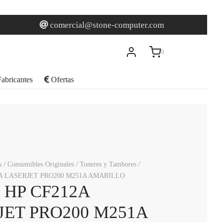
0
Carrito
comercial@stone-computer.com
0
Actualizando…
abricantes
Ofertas
No hay productos en el carrito.
Seguir comprando
s
/
Consumibles Originales
/
Toneres y Tambores
/
A LASERJET PRO200 M251A AMARILLO
 HP CF212A
JET PRO200 M251A