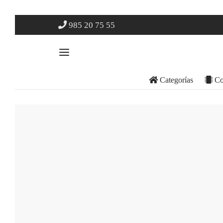
985 20 75 55
Categorías
Co