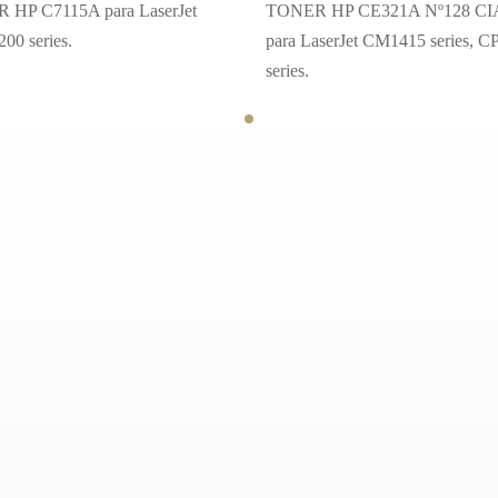
 HP C7115A para LaserJet
TONER HP CE321A Nº128 C
00 series.
para LaserJet CM1415 series, C
series.