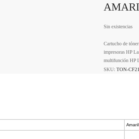
AMAR
Sin existencias
Cartucho de tóne
impresoras HP Las
multifunción HP 
SKU:
TON-CF2
Amaril