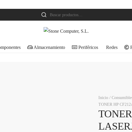
Buscar
por:
mponentes
Almacenamiento
Periféricos
Redes
F
Inicio
/
Consumible
TONER HP CF212
TONER
LASER