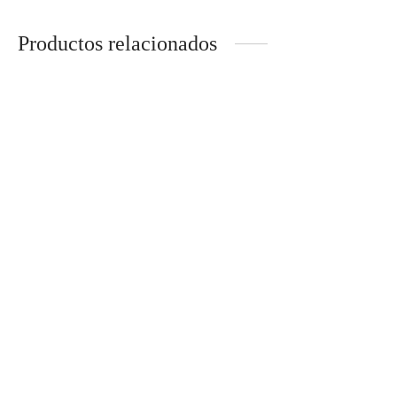
Productos relacionados
TONER HP CB540A
TAMBOR BROTHER DR-
LASERJET CP1215 NEGRO
2000
TONER HP CE321A CIAN
CM1415
TONER HP CB542A
LASERJET CP1215
AMARILLO