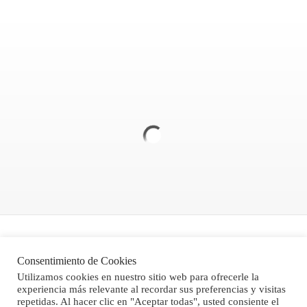
Politica de Privacidad
Consentimiento de Cookies
Aviso legal
Utilizamos cookies en nuestro sitio web para ofrecerle la
experiencia más relevante al recordar sus preferencias y visitas
Condiciones Generales de Venta
repetidas. Al hacer clic en "Aceptar todas", usted consiente el