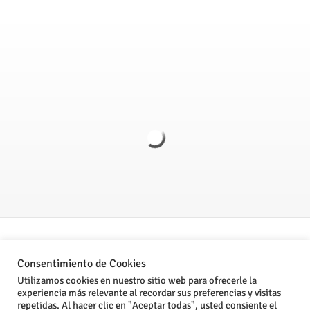
Politica de Privacidad
Consentimiento de Cookies
Aviso legal
Utilizamos cookies en nuestro sitio web para ofrecerle la
experiencia más relevante al recordar sus preferencias y visitas
Condiciones Generales de Venta
repetidas. Al hacer clic en "Aceptar todas", usted consiente el