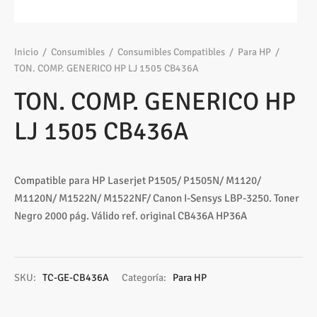
os
ato ITX
s 2,5″
nes
tas y Adaptadores
sung
3,5ª - 2,5ª - M.2
Samsung, Kingston
 Gráficas
sorios cajas
os M.2
ado raton
Vigilancia
vo
Samsung, WD
Nvidia – AMD
Inicio
/
Consumibles
/
Consumibles Compatibles
/
Para HP
/
TON. COMP. GENERICO HP LJ 1505 CB436A
s
sorios Discos
rios
ATX, Mini, Micro, ...
Tooq
TON. COMP. GENERICO HP
tes
sorios red
ATX, SFX, TFX …
LJ 1505 CB436A
adoras y DVDs
Int, Ext
Compatible para HP Laserjet P1505/ P1505N/ M1120/
M1120N/ M1522N/ M1522NF/ Canon I-Sensys LBP-3250. Toner
Negro 2000 pág. Válido ref. original CB436A HP36A
SKU:
TC-GE-CB436A
Categoría:
Para HP