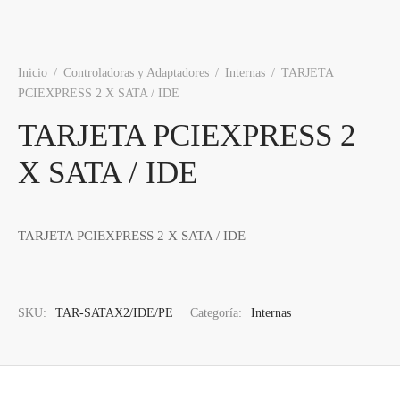
os
ato ITX
s 2,5″
nes
tas y Adaptadores
ung
3,5ª - 2,5ª - M.2
Samsung, Kingston
 Gráficas
orios cajas
os M.2
do raton
Vigilancia
vo
Samsung, WD
Nvidia – AMD
Inicio
/
Controladoras y Adaptadores
/
Internas
/
TARJETA
PCIEXPRESS 2 X SATA / IDE
orios Discos
rios
ATX, Mini, Micro, ...
Tooq
TARJETA PCIEXPRESS 2
es
orios red
ATX, SFX, TFX …
X SATA / IDE
adoras y DVDs
Int, Ext
TARJETA PCIEXPRESS 2 X SATA / IDE
SKU:
TAR-SATAX2/IDE/PE
Categoría:
Internas