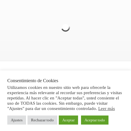
Politica de Privacidad
Consentimiento de Cookies
Aviso legal
Utilizamos cookies en nuestro sitio web para ofrecerle la
experiencia más relevante al recordar sus preferencias y visitas
Condiciones Generales de Venta
repetidas. Al hacer clic en "Aceptar todas", usted consiente el
uso de TODAS las cookies. Sin embargo, puede visitar
"Ajustes" para dar un consentimiento controlado.
Leer más
®Stone Computer, S.L. 2024
Ajustes
Rechazar todo
Aceptar
Aceptar todo