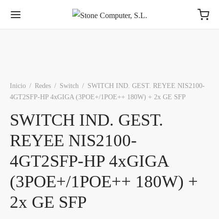
Inicio
/
Redes
/
Switch
/
SWITCH IND. GEST. REYEE NIS2100-
4GT2SFP-HP 4xGIGA (3POE+/1POE++ 180W) + 2x GE SFP
SWITCH IND. GEST.
REYEE NIS2100-
4GT2SFP-HP 4xGIGA
(3POE+/1POE++ 180W) +
2x GE SFP