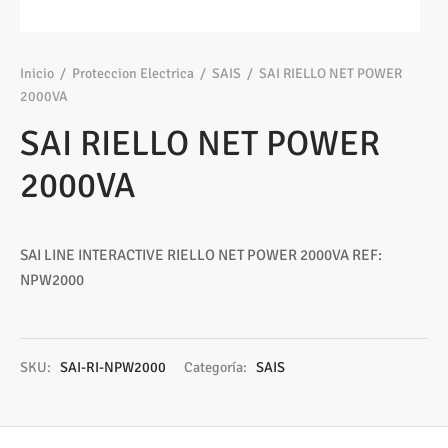
os
ato ITX
s 2,5″
nes
tas y Adaptadores
sung
3,5ª - 2,5ª - M.2
Samsung, Kingston
 Gráficas
sorios cajas
os M.2
ado raton
Vigilancia
vo
Samsung, WD
Nvidia – AMD
Inicio
/
Proteccion Electrica
/
SAIS
/
SAI RIELLO NET POWER
2000VA
s
sorios Discos
rios
ATX, Mini, Micro, ...
Tooq
SAI RIELLO NET POWER
tes
sorios red
ATX, SFX, TFX …
2000VA
adoras y DVDs
Int, Ext
SAI LINE INTERACTIVE RIELLO NET POWER 2000VA REF:
NPW2000
SKU:
SAI-RI-NPW2000
Categoría:
SAIS