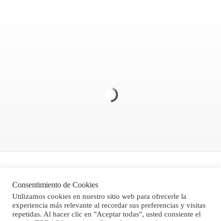
Politica de Privacidad
Consentimiento de Cookies
Aviso legal
Utilizamos cookies en nuestro sitio web para ofrecerle la
experiencia más relevante al recordar sus preferencias y visitas
Condiciones Generales de Venta
repetidas. Al hacer clic en "Aceptar todas", usted consiente el