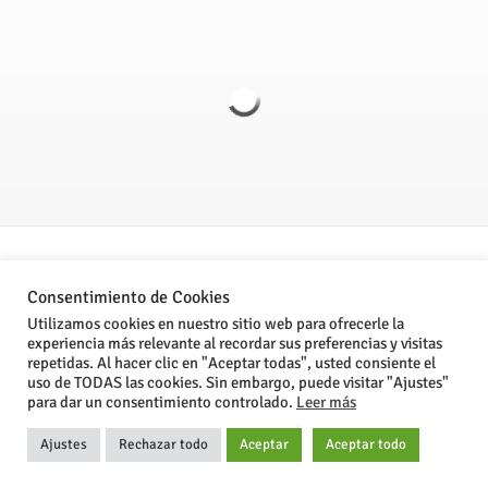
Politica de Privacidad
Consentimiento de Cookies
Aviso legal
Utilizamos cookies en nuestro sitio web para ofrecerle la
experiencia más relevante al recordar sus preferencias y visitas
Condiciones Generales de Venta
repetidas. Al hacer clic en "Aceptar todas", usted consiente el
uso de TODAS las cookies. Sin embargo, puede visitar "Ajustes"
para dar un consentimiento controlado.
Leer más
®Stone Computer, S.L. 2024
Ajustes
Rechazar todo
Aceptar
Aceptar todo