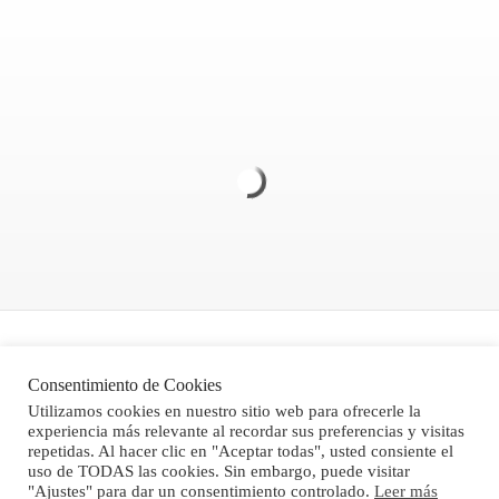
Politica de Privacidad
Consentimiento de Cookies
Aviso legal
Utilizamos cookies en nuestro sitio web para ofrecerle la
experiencia más relevante al recordar sus preferencias y visitas
Condiciones Generales de Venta
repetidas. Al hacer clic en "Aceptar todas", usted consiente el
uso de TODAS las cookies. Sin embargo, puede visitar
"Ajustes" para dar un consentimiento controlado.
Leer más
®Stone Computer, S.L. 2024