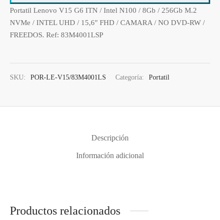
os
ato ITX
s 2,5″
nes
tas y Adaptadores
ung
3,5ª - 2,5ª - M.2
Samsung, Kingston
Portatil Lenovo V15 G6 ITN / Intel N100 / 8Gb / 256Gb M.2
NVMe / INTEL UHD / 15,6″ FHD / CAMARA / NO DVD-RW /
 Gráficas
orios cajas
os M.2
do raton
Vigilancia
vo
Samsung, WD
Nvidia – AMD
FREEDOS. Ref: 83M4001LSP
orios Discos
rios
ATX, Mini, Micro, ...
Tooq
SKU:
POR-LE-V15/83M4001LS
Categoría:
Portatil
es
orios red
ATX, SFX, TFX …
adoras y DVDs
Int, Ext
Descripción
Información adicional
Productos relacionados