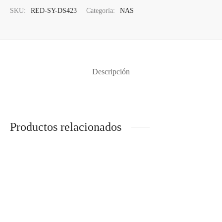
SKU:
RED-SY-DS423
Categoría:
NAS
Descripción
Productos relacionados
NAS SYNOLOGY DS-124 /
NAS QNAP TS-431K 4C
REALTEK 4 CORES / 1GB
1,7GHZ / 1Gb 4 BAHIAS