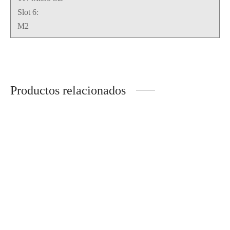
Slot 6:
M2
Productos relacionados
LECTOR DE MEMORIAS
USB 3,5
LECTOR DE MEMORIAS
SD / microSD USB
3.0+TIPO-C