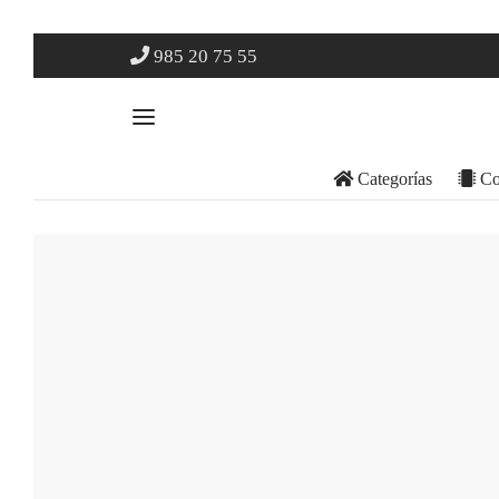
985 20 75 55
Categorías
Co