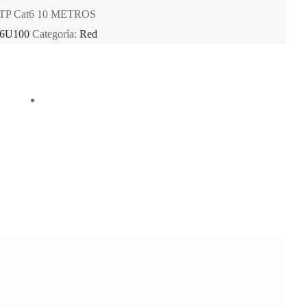
P Cat6 10 METROS
6U100
Categoría:
Red
Vista Rápida
at6
LATIGUILLO UTP Cat6
2 METROS
ETROS
LATIGUILLO UTP Cat6 2 METROS