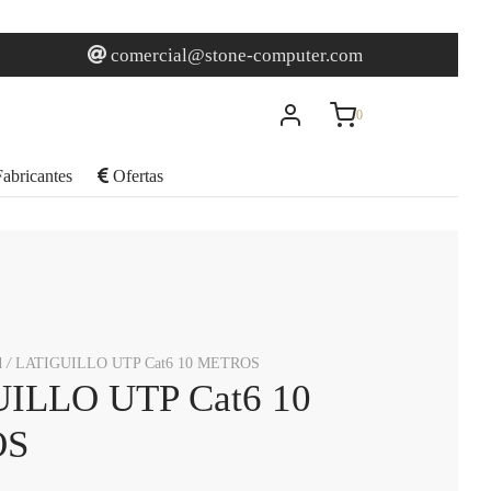
0
Carrito
comercial@stone-computer.com
0
Actualizando…
abricantes
Ofertas
No hay productos en el carrito.
Seguir comprando
d
/
LATIGUILLO UTP Cat6 10 METROS
ILLO UTP Cat6 10
OS