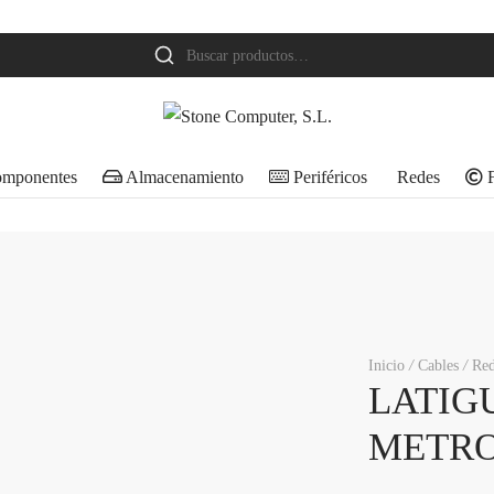
Buscar
por:
mponentes
Almacenamiento
Periféricos
Redes
F
Inicio
/
Cables
/
Re
LATIGU
METR