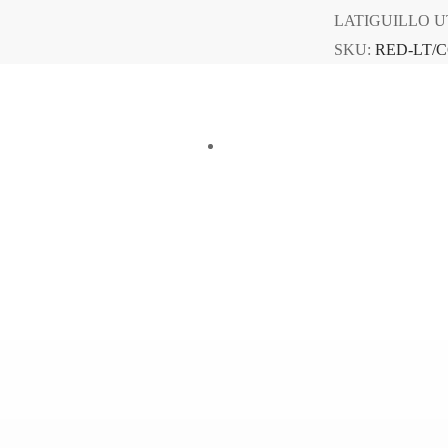
LATIGUILLO UT
SKU:
RED-LT/C
Rápida
Vista Rápida
IGUILLO UTP Cat6
LATIGUILLO UTP C
METROS
3 METROS
UILLO UTP Cat6 20 METROS
LATIGUILLO UTP Cat6 3 M