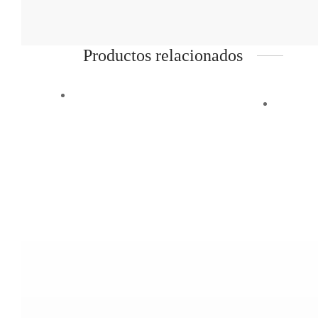
Productos relacionados
Vista Rápida
Vista 
LATIGUILLO UTP Cat6
LAT
1 METRO
20 
LATIGUILLO UTP Cat6 1 METRO
LATIG