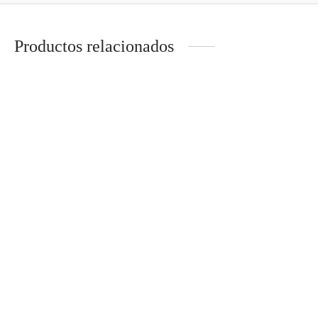
Productos relacionados
LATIGUILLO UTP Cat6 0.5
LATIGUILLO UTP Cat5e 1
METROS
METRO
LATIGUILLO UTP Cat6 10
LATIGUILLO UTP Cat6 2
METROS
METROS VERDES