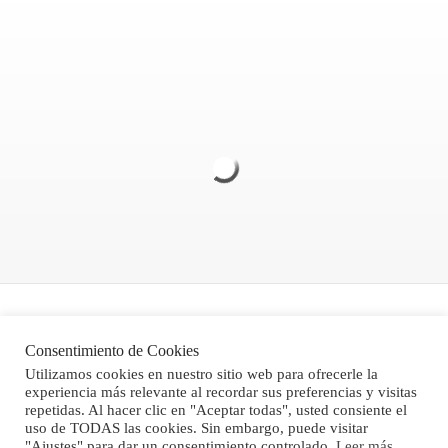
Politica de Privacidad
Consentimiento de Cookies
Aviso legal
Utilizamos cookies en nuestro sitio web para ofrecerle la
experiencia más relevante al recordar sus preferencias y visitas
Condiciones Generales de Venta
repetidas. Al hacer clic en "Aceptar todas", usted consiente el
uso de TODAS las cookies. Sin embargo, puede visitar
"Ajustes" para dar un consentimiento controlado.
Leer más