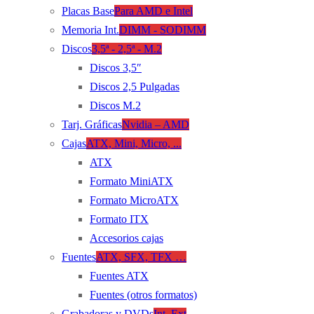
Placas Base
Para AMD e Intel
Memoria Int.
DIMM - SODIMM
Discos
3,5ª - 2,5ª - M.2
Discos 3,5″
Discos 2,5 Pulgadas
Discos M.2
Tarj. Gráficas
Nvidia – AMD
Cajas
ATX, Mini, Micro, ...
ATX
Formato MiniATX
Formato MicroATX
Formato ITX
Accesorios cajas
Fuentes
ATX, SFX, TFX …
Fuentes ATX
Fuentes (otros formatos)
Grabadoras y DVDs
Int, Ext