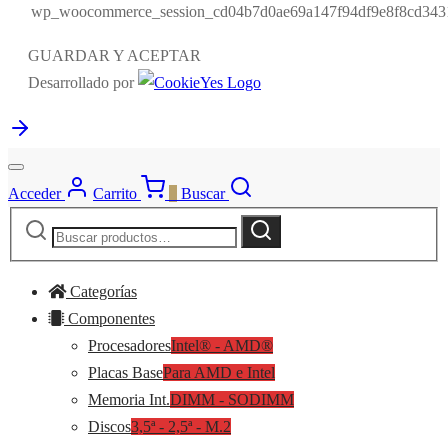
wp_woocommerce_session_cd04b7d0ae69a147f94df9e8f8cd343
GUARDAR Y ACEPTAR
Desarrollado por
Acceder
Carrito
0
Buscar
Buscar
Buscar
por:
Categorías
Componentes
Procesadores
Intel® - AMD®
Placas Base
Para AMD e Intel
Memoria Int.
DIMM - SODIMM
Discos
3,5ª - 2,5ª - M.2