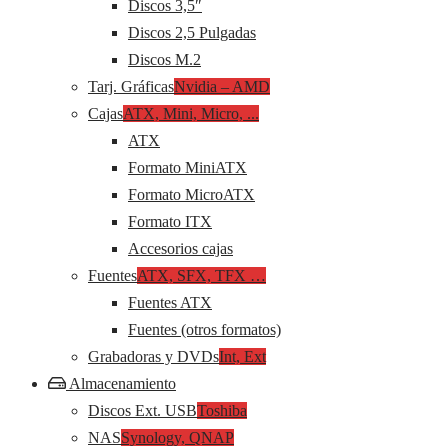
Discos 3,5″
Discos 2,5 Pulgadas
Discos M.2
Tarj. Gráficas
Nvidia – AMD
Cajas
ATX, Mini, Micro, ...
ATX
Formato MiniATX
Formato MicroATX
Formato ITX
Accesorios cajas
Fuentes
ATX, SFX, TFX …
Fuentes ATX
Fuentes (otros formatos)
Grabadoras y DVDs
Int, Ext
Almacenamiento
Discos Ext. USB
Toshiba
NAS
Synology, QNAP