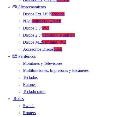
Almacenamiento
Discos Ext. USB
Toshiba
NAS
Synology, QNAP
Discos 3,5″
WD
Discos 2,5″
Samsung, Kingston
Discos M.2
Samsung, WD
Accesorios Discos
Tooq
Periféricos
Monitores y Televisores
Multifunciones, Impresoras y Escáneres
Teclados
Ratones
Teclado raton
Redes
Switch
Routers