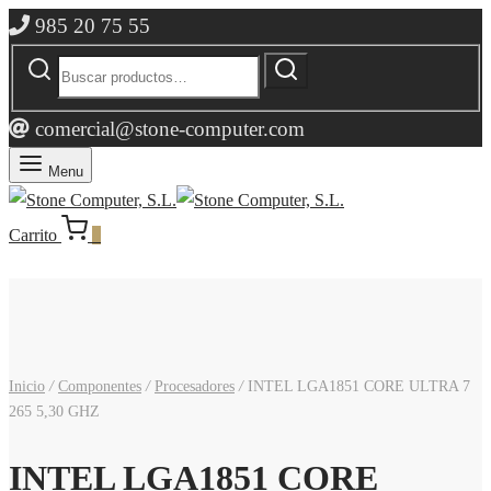
985 20 75 55
Buscar
Buscar
por:
comercial@stone-computer.com
Menu
Carrito
0
Inicio
/
Componentes
/
Procesadores
/
INTEL LGA1851 CORE ULTRA 7
265 5,30 GHZ
INTEL LGA1851 CORE