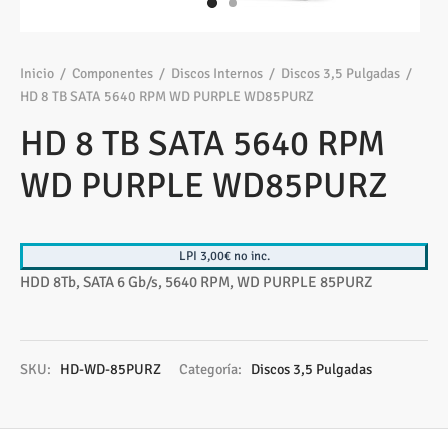
os
ato ITX
s 2,5″
nes
tas y Adaptadores
sung
3,5ª - 2,5ª - M.2
Samsung, Kingston
 Gráficas
sorios cajas
os M.2
ado raton
Vigilancia
vo
Samsung, WD
Nvidia – AMD
Inicio
/
Componentes
/
Discos Internos
/
Discos 3,5 Pulgadas
/
HD 8 TB SATA 5640 RPM WD PURPLE WD85PURZ
s
sorios Discos
rios
ATX, Mini, Micro, ...
Tooq
HD 8 TB SATA 5640 RPM
tes
sorios red
ATX, SFX, TFX …
WD PURPLE WD85PURZ
adoras y DVDs
Int, Ext
LPI 3,00€ no inc.
HDD 8Tb, SATA 6 Gb/s, 5640 RPM, WD PURPLE 85PURZ
SKU:
HD-WD-85PURZ
Categoría:
Discos 3,5 Pulgadas