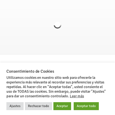
Politica de Privacidad
Consentimiento de Cookies
Aviso legal
Utilizamos cookies en nuestro sitio web para ofrecerle la
experiencia más relevante al recordar sus preferencias y visitas
Condiciones Generales de Venta
repetidas. Al hacer clic en "Aceptar todas", usted consiente el
uso de TODAS las cookies. Sin embargo, puede visitar "Ajustes"
para dar un consentimiento controlado.
Leer más
®Stone Computer, S.L. 2024
Ajustes
Rechazar todo
Aceptar
Aceptar todo