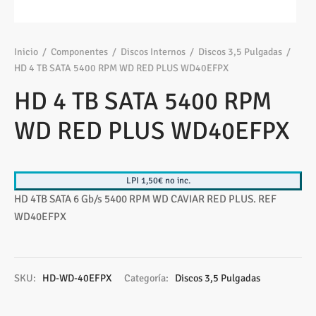
os
ato ITX
s 2,5″
nes
tas y Adaptadores
sung
3,5ª - 2,5ª - M.2
Samsung, Kingston
 Gráficas
sorios cajas
os M.2
ado raton
Vigilancia
vo
Samsung, WD
Nvidia – AMD
Inicio
/
Componentes
/
Discos Internos
/
Discos 3,5 Pulgadas
/
HD 4 TB SATA 5400 RPM WD RED PLUS WD40EFPX
s
sorios Discos
rios
ATX, Mini, Micro, ...
Tooq
HD 4 TB SATA 5400 RPM
tes
sorios red
ATX, SFX, TFX …
WD RED PLUS WD40EFPX
adoras y DVDs
Int, Ext
LPI 1,50€ no inc.
HD 4TB SATA 6 Gb/s 5400 RPM WD CAVIAR RED PLUS. REF
WD40EFPX
SKU:
HD-WD-40EFPX
Categoría:
Discos 3,5 Pulgadas