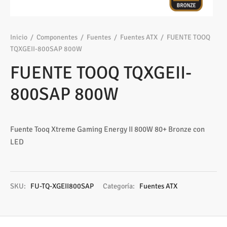
os
ato ITX
s 2,5″
nes
tas y Adaptadores
sung
3,5ª - 2,5ª - M.2
Samsung, Kingston
 Gráficas
sorios cajas
os M.2
ado raton
Vigilancia
vo
Samsung, WD
Nvidia – AMD
Inicio
/
Componentes
/
Fuentes
/
Fuentes ATX
/
FUENTE TOOQ
TQXGEII-800SAP 800W
s
sorios Discos
rios
ATX, Mini, Micro, ...
Tooq
FUENTE TOOQ TQXGEII-
tes
sorios red
ATX, SFX, TFX …
800SAP 800W
adoras y DVDs
Int, Ext
Fuente Tooq Xtreme Gaming Energy II 800W 80+ Bronze con
LED
SKU:
FU-TQ-XGEII800SAP
Categoría:
Fuentes ATX