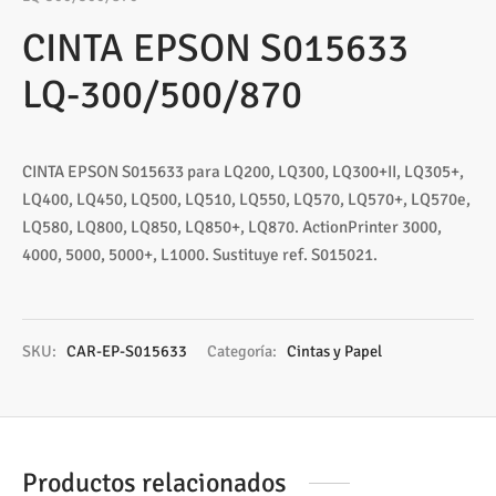
os
ato ITX
s 2,5″
nes
tas y Adaptadores
sung
3,5ª - 2,5ª - M.2
Samsung, Kingston
CINTA EPSON S015633
 Gráficas
sorios cajas
os M.2
ado raton
Vigilancia
vo
Samsung, WD
Nvidia – AMD
LQ-300/500/870
s
sorios Discos
rios
ATX, Mini, Micro, ...
Tooq
CINTA EPSON S015633 para LQ200, LQ300, LQ300+II, LQ305+,
tes
sorios red
ATX, SFX, TFX …
LQ400, LQ450, LQ500, LQ510, LQ550, LQ570, LQ570+, LQ570e,
LQ580, LQ800, LQ850, LQ850+, LQ870. ActionPrinter 3000,
adoras y DVDs
Int, Ext
4000, 5000, 5000+, L1000. Sustituye ref. S015021.
SKU:
CAR-EP-S015633
Categoría:
Cintas y Papel
Productos relacionados