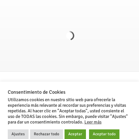
Politica de Privacidad
Consentimiento de Cookies
Aviso legal
Utilizamos cookies en nuestro sitio web para ofrecerle la
experiencia más relevante al recordar sus preferencias y visitas
Condiciones Generales de Venta
repetidas. Al hacer clic en "Aceptar todas", usted consiente el
uso de TODAS las cookies. Sin embargo, puede visitar "Ajustes"
para dar un consentimiento controlado.
Leer más
®Stone Computer, S.L. 2024
Ajustes
Rechazar todo
Aceptar
Aceptar todo