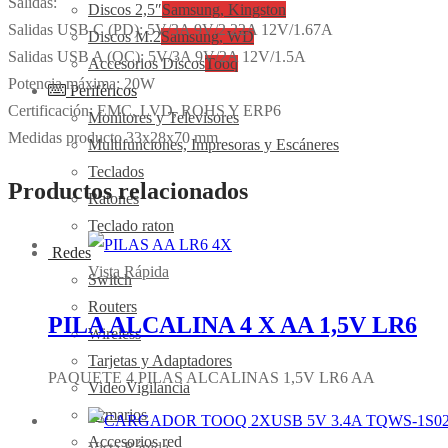
Salidas:
Discos 2,5″
Samsung, Kingston
Salidas USB C (PD): 5V/3A 9V/2.22A 12V/1.67A
Discos M.2
Samsung, WD
Salidas USB A (QC): 5V/3A 9V/2A 12V/1.5A
Accesorios Discos
Tooq
Potencia máxima: 20W
Periféricos
Certificación: EMC, LVD, ROHS Y ERP6
Monitores y Televisores
Medidas producto 33x28x70 mm
Multifunciones, Impresoras y Escáneres
Teclados
Productos relacionados
Ratones
Teclado raton
Redes
Vista Rápida
Switch
Routers
PILA ALCALINA 4 X AA 1,5V LR6
Wireless
Tarjetas y Adaptadores
PAQUETE 4 PILAS ALCALINAS 1,5V LR6 AA
VideoVigilancia
Armarios
Accesorios red
Vista Rápida