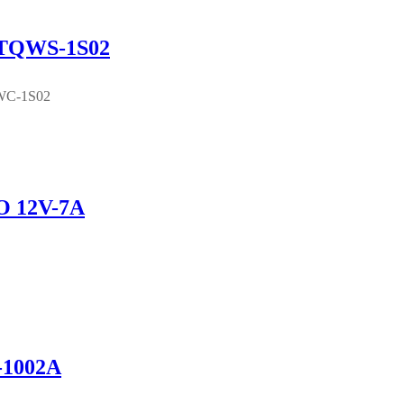
TQWS-1S02
QWC-1S02
 12V-7A
1002A