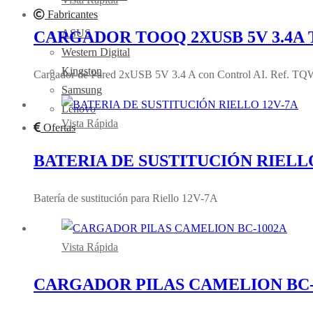
Fabricantes
ASUS
CARGADOR TOOQ 2XUSB 5V 3.4A 
Western Digital
Kingston
Cargador de Pared 2xUSB 5V 3.4 A con Control AI. Ref. T
Samsung
Lenovo
Vista Rápida
Ofertas
BATERIA DE SUSTITUCIÓN RIELLO
Batería de sustitución para Riello 12V-7A
Vista Rápida
CARGADOR PILAS CAMELION BC-