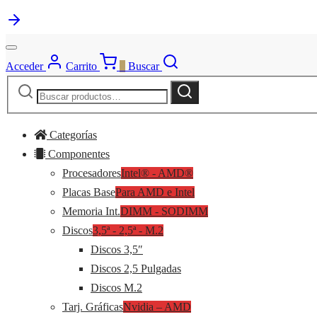
Acceder
Carrito
0
Buscar
Buscar
Buscar
por:
Categorías
Componentes
Procesadores
Intel® - AMD®
Placas Base
Para AMD e Intel
Memoria Int.
DIMM - SODIMM
Discos
3,5ª - 2,5ª - M.2
Discos 3,5″
Discos 2,5 Pulgadas
Discos M.2
Tarj. Gráficas
Nvidia – AMD