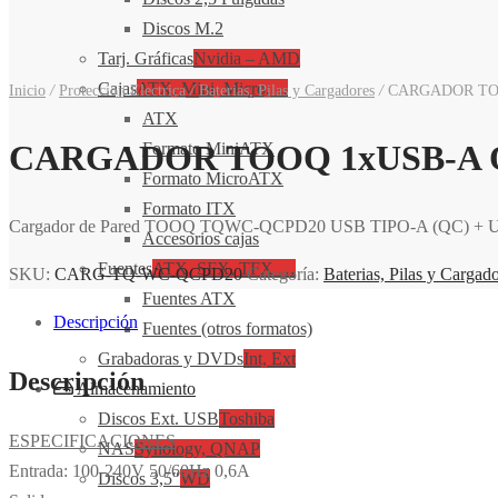
Discos M.2
Tarj. Gráficas
Nvidia – AMD
Cajas
ATX, Mini, Micro, ...
Inicio
/
Proteccion Electrica
/
Baterias, Pilas y Cargadores
/
CARGADOR TOO
ATX
CARGADOR TOOQ 1xUSB-A Q
Formato MiniATX
Formato MicroATX
Formato ITX
Cargador de Pared TOOQ TQWC-QCPD20 USB TIPO-A (QC) + 
Accesorios cajas
Fuentes
ATX, SFX, TFX …
SKU:
CARG-TQ-WC-QCPD20
Categoría:
Baterias, Pilas y Cargad
Fuentes ATX
Descripción
Fuentes (otros formatos)
Grabadoras y DVDs
Int, Ext
Descripción
Almacenamiento
Discos Ext. USB
Toshiba
ESPECIFICACIONES
NAS
Synology, QNAP
Entrada: 100-240V 50/60Hz 0,6A
Discos 3,5″
WD