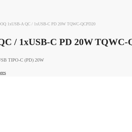
Q 1xUSB-A QC / 1xUSB-C PD 20W TQWC-QCPD20
C / 1xUSB-C PD 20W TQWC-
USB TIPO-C (PD) 20W
ores