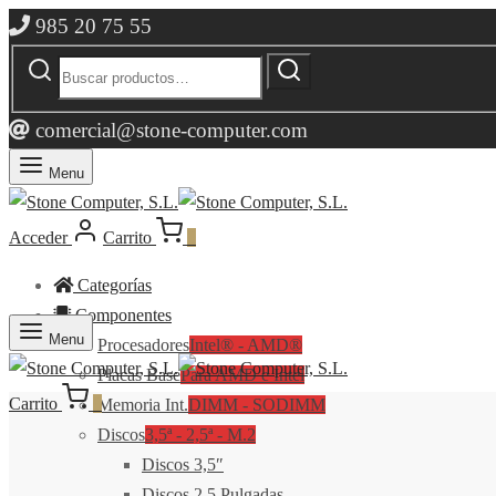
985 20 75 55
Buscar
Buscar
por:
comercial@stone-computer.com
Menu
Acceder
Carrito
0
Categorías
Componentes
Menu
Procesadores
Intel® - AMD®
Placas Base
Para AMD e Intel
Carrito
0
Memoria Int.
DIMM - SODIMM
Discos
3,5ª - 2,5ª - M.2
Discos 3,5″
Discos 2,5 Pulgadas