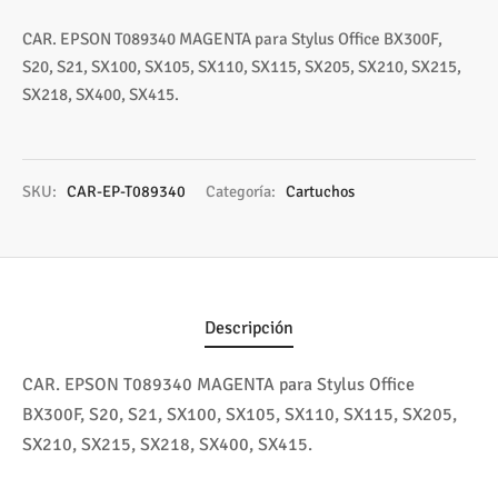
os
ato ITX
s 2,5″
nes
tas y Adaptadores
sung
3,5ª - 2,5ª - M.2
Samsung, Kingston
CAR. EPSON T089340 MAGENTA para Stylus Office BX300F,
S20, S21, SX100, SX105, SX110, SX115, SX205, SX210, SX215,
 Gráficas
sorios cajas
os M.2
ado raton
Vigilancia
vo
Samsung, WD
Nvidia – AMD
SX218, SX400, SX415.
s
sorios Discos
rios
ATX, Mini, Micro, ...
Tooq
tes
sorios red
ATX, SFX, TFX …
SKU:
CAR-EP-T089340
Categoría:
Cartuchos
adoras y DVDs
Int, Ext
Descripción
CAR. EPSON T089340 MAGENTA para Stylus Office
BX300F, S20, S21, SX100, SX105, SX110, SX115, SX205,
SX210, SX215, SX218, SX400, SX415.