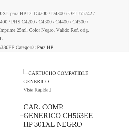
0XL para HP DJ D4200 / D4300 / OFJ J55742 /
J6400 / PHS C4200 / C4300 / C4400 / C4500 /
Imprime 25ml. Color Negro. Válido Ref. orig.
XL
B336EE
Categoría:
Para HP
Vista Rápida
CAR. COMP.
GENERICO CH563EE
HP 301XL NEGRO