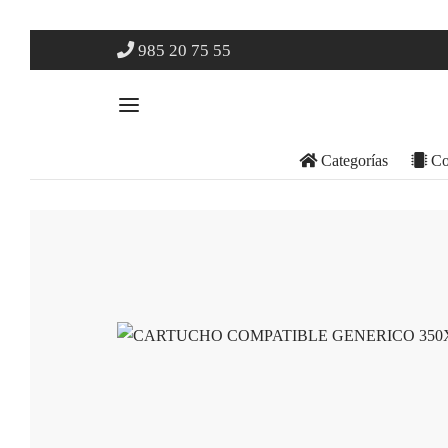
985 20 75 55
Categorías
Co