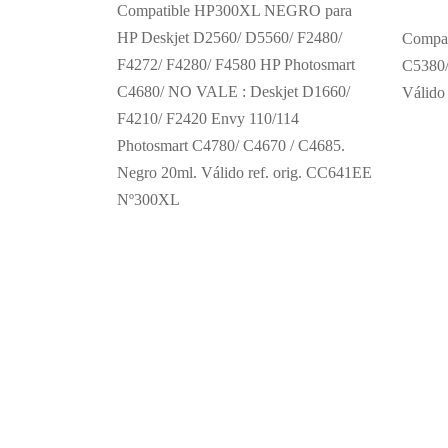
Compatible HP300XL NEGRO para
HP Deskjet D2560/ D5560/ F2480/
Compat
F4272/ F4280/ F4580 HP Photosmart
C5380/
C4680/ NO VALE : Deskjet D1660/
Válido
F4210/ F2420 Envy 110/114
Photosmart C4780/ C4670 / C4685.
Negro 20ml. Válido ref. orig. CC641EE
Nº300XL