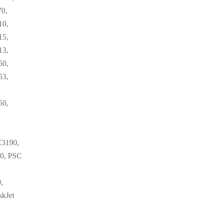
70,
10,
15,
13,
50,
53,
50,
C3190,
10, PSC
,
skJet