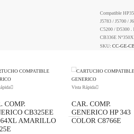
Compatible HP35
J5783 / J5700 / 
C5200 / D5300 . 
CB336E Nº350
SKU:
CC-GE-C
Rápida
Vista Rápida
. COMP.
CAR. COMP.
ERICO CB325EE
GENERICO HP 343
364XL AMARILLO
COLOR C8766E
25E