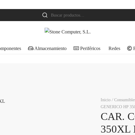
Buscar
por:
mponentes
Almacenamiento
Periféricos
Redes
F
Inicio
/
Consumible
GENERICO HP 35
CAR. 
350XL