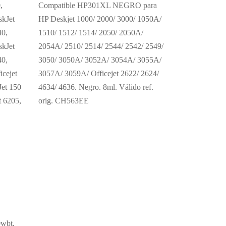
,
Compatible HP301XL NEGRO para
skJet
HP Deskjet 1000/ 2000/ 3000/ 1050A/
40,
1510/ 1512/ 1514/ 2050/ 2050A/
skJet
2054A/ 2510/ 2514/ 2544/ 2542/ 2549/
40,
3050/ 3050A/ 3052A/ 3054A/ 3055A/
icejet
3057A/ 3059A/ Officejet 2622/ 2624/
Jet 150
4634/ 4636. Negro. 8ml. Válido ref.
t 6205,
orig. CH563EE
0wbt,