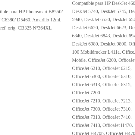
Compatible para HP DeskJet 460
DeskJet 5740, DeskJet 5745, De
ible para HP Photosmart B8550/
5940, DeskJet 6520, DeskJet 65
 C6380/ D5460. Amarillo 12ml.
DeskJet 6620, DeskJet 6623, De
 ref. orig. CB325 Nº364XL
6840, DeskJet 6843, DeskJet 69
DeskJet 6980, DeskJet 9800, Off
100 Mobildrucker L411a, Office
Mobile, OfficeJet 6200, OfficeJe
OfficeJet 6210, OfficeJet 6215,
OfficeJet 6300, OfficeJet 6310,
OfficeJet 6313, OfficeJet 6315,
OfficeJet 7200
OfficeJet 7210, OfficeJet 7213,
OfficeJet 7300, OfficeJet 7310,
OfficeJet 7313, OfficeJet 7410,
OfficeJet 7413, OfficeJet H470,
OfficeJet H470b, OfficeJet H47