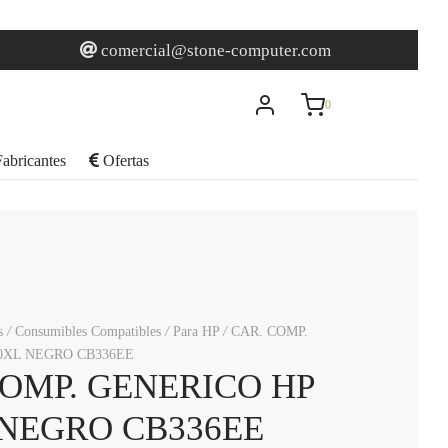
0
Carrito
comercial@stone-computer.com
0
Actualizando…
abricantes
Ofertas
No hay productos en el carrito.
Seguir comprando
s
/
Consumibles Compatibles
/
Para HP
/
CAR. COMP.
0XL NEGRO CB336EE
COMP. GENERICO HP
 NEGRO CB336EE