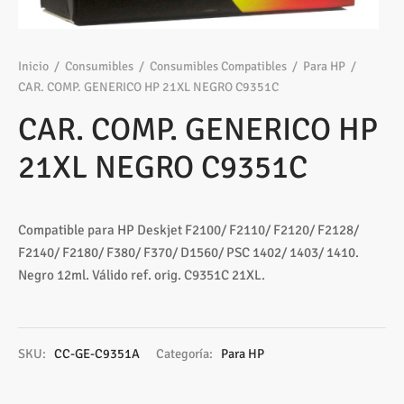
os
ato ITX
s 2,5″
nes
tas y Adaptadores
sung
3,5ª - 2,5ª - M.2
Samsung, Kingston
 Gráficas
sorios cajas
os M.2
ado raton
Vigilancia
vo
Samsung, WD
Nvidia – AMD
Inicio
/
Consumibles
/
Consumibles Compatibles
/
Para HP
/
CAR. COMP. GENERICO HP 21XL NEGRO C9351C
s
sorios Discos
rios
ATX, Mini, Micro, ...
Tooq
CAR. COMP. GENERICO HP
tes
sorios red
ATX, SFX, TFX …
21XL NEGRO C9351C
adoras y DVDs
Int, Ext
Compatible para HP Deskjet F2100/ F2110/ F2120/ F2128/
F2140/ F2180/ F380/ F370/ D1560/ PSC 1402/ 1403/ 1410.
Negro 12ml. Válido ref. orig. C9351C 21XL.
SKU:
CC-GE-C9351A
Categoría:
Para HP