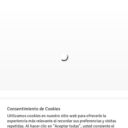
Politica de Privacidad
Consentimiento de Cookies
Aviso legal
Utilizamos cookies en nuestro sitio web para ofrecerle la
experiencia más relevante al recordar sus preferencias y visitas
Condiciones Generales de Venta
repetidas. Al hacer clic en "Aceptar todas", usted consiente el