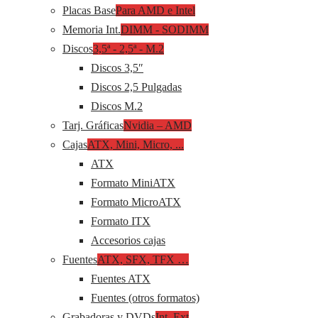
Placas Base
Para AMD e Intel
Memoria Int.
DIMM - SODIMM
Discos
3,5ª - 2,5ª - M.2
Discos 3,5″
Discos 2,5 Pulgadas
Discos M.2
Tarj. Gráficas
Nvidia – AMD
Cajas
ATX, Mini, Micro, ...
ATX
Formato MiniATX
Formato MicroATX
Formato ITX
Accesorios cajas
Fuentes
ATX, SFX, TFX …
Fuentes ATX
Fuentes (otros formatos)
Grabadoras y DVDs
Int, Ext