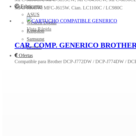
Fabricantes
MFC-990CW, MFC-J615W. Cian. LC1100C / LC980C
ASUS
Western Digital
Vista Rápida
Kingston
Samsung
CAR. COMP. GENERICO BROTHER
Lenovo
Ofertas
Compatible para Brother DCP-J772DW / DCP-J774DW / 