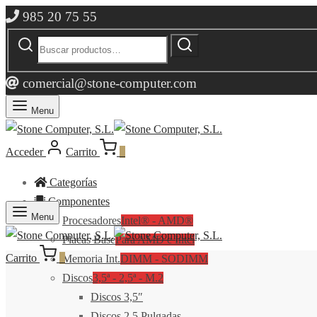
985 20 75 55
Buscar
Buscar
por:
comercial@stone-computer.com
Menu
Acceder
Carrito
0
Categorías
Componentes
Menu
Procesadores
Intel® - AMD®
Placas Base
Para AMD e Intel
Carrito
0
Memoria Int.
DIMM - SODIMM
Discos
3,5ª - 2,5ª - M.2
Discos 3,5″
Discos 2,5 Pulgadas