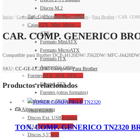
Discos M.2
Tarj. Gráficas
Nvidia – AMD
Inicio
/
Consumibles
/
Consumibles Compatibles
/
Para Brother
/
CAR. COMP
Cajas
ATX, Mini, Micro, ...
CAR. COMP. GENERICO BRO
ATX
Formato MiniATX
Formato MicroATX
Compatible para Brother DCP-J4120DW/ J562DW/ MFC-J4420DW/ 
Formato ITX
Accesorios cajas
SKU:
CC-GE-LC223C
Categoría:
Para Brother
Fuentes
ATX, SFX, TFX …
Productos relacionados
Fuentes ATX
Fuentes (otros formatos)
Grabadoras y DVDs
Int, Ext
Almacenamiento
Vista Rápida
Discos Ext. USB
Toshiba
TON. COMP. GENERICO TN2320 B
NAS
Synology, QNAP
Discos 3,5″
WD