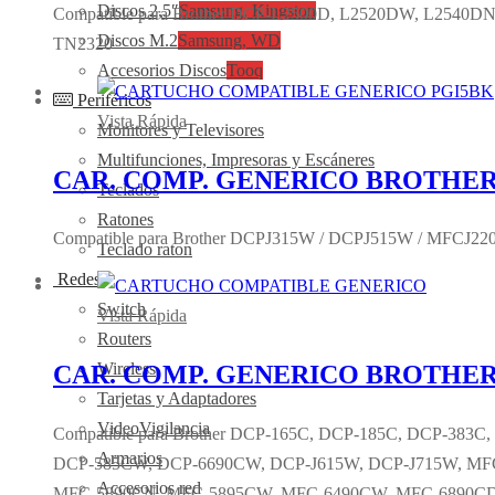
Discos 2,5″
Samsung, Kingston
Compatible para Brother DCP-L2500D, L2520DW, L2540D
Discos M.2
Samsung, WD
TN2320
Accesorios Discos
Tooq
Periféricos
Vista Rápida
Monitores y Televisores
Multifunciones, Impresoras y Escáneres
CAR. COMP. GENERICO BROTHER
Teclados
Ratones
Compatible para Brother DCPJ315W / DCPJ515W / MFCJ220
Teclado raton
Redes
Switch
Vista Rápida
Routers
Wireless
CAR. COMP. GENERICO BROTHER 
Tarjetas y Adaptadores
VideoVigilancia
Compatible para Brother DCP-165C, DCP-185C, DCP-383
Armarios
DCP-585CW, DCP-6690CW, DCP-J615W, DCP-J715W, M
Accesorios red
MFC-5890CN, MFC-5895CW, MFC-6490CW, MFC-6890C