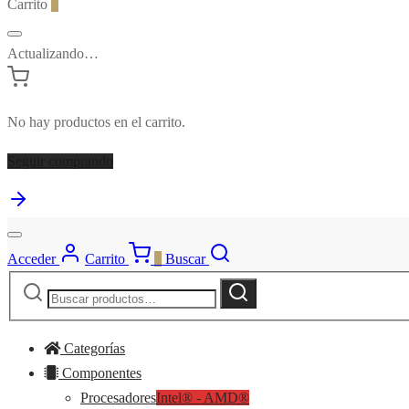
Carrito
0
Actualizando…
No hay productos en el carrito.
Seguir comprando
Acceder
Carrito
0
Buscar
Buscar
Buscar
por:
Categorías
Componentes
Procesadores
Intel® - AMD®