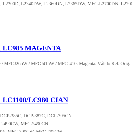
N, L2300D, L2340DW, L2360DN, L2365DW, MFC-L2700DN, L2700DW
 LC985 MAGENTA
 / MFCJ265W / MFCJ415W / MFCJ410. Magenta. Válido Ref. Orig
LC1100/LC980 CIAN
C, DCP-385C, DCP-387C, DCP-395CN
FC-490CW, MFC-5490CN
DW, MFC-790CW, MFC-795CW