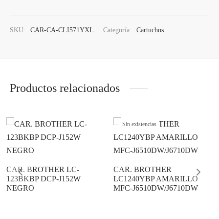
os
ato ITX
s 2,5″
nes
tas y Adaptadores
ung
3,5ª - 2,5ª - M.2
Samsung, Kingston
SKU:
CAR-CA-CLI571YXL
Categoría:
Cartuchos
 Gráficas
orios cajas
os M.2
do raton
Vigilancia
vo
Samsung, WD
Nvidia – AMD
orios Discos
rios
ATX, Mini, Micro, ...
Tooq
es
orios red
ATX, SFX, TFX …
Productos relacionados
adoras y DVDs
Int, Ext
Sin existencias
CAR. BROTHER LC-
CAR. BROTHER
123BKBP DCP-J152W
LC1240YBP AMARILLO
NEGRO
MFC-J6510DW/J6710DW