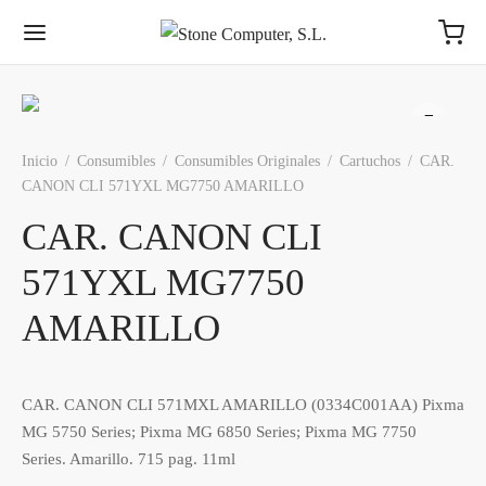
Inicio
/
Consumibles
/
Consumibles Originales
/
Cartuchos
/
CAR.
CANON CLI 571YXL MG7750 AMARILLO
Volver
Volver
Volver
Volver
Volver
Volver
Volver
Volver
CAR. CANON CLI
571YXL MG7750
MPONENTES
COS
AS
NTES
MACENAMIENTO
IFÉRICOS
ES
RICANTES
AMARILLO
sadores
s 3,5″
tes ATX
os Ext. USB
ores y Televisores
ch
S
Intel® - AMD®
Toshiba
s Base
s 2,5 Pulgadas
ato MiniATX
es (otros formatos)
funciones, Impresoras y Escáneres
rs
rn Digital
Synology, QNAP
Para AMD e Intel
CAR. CANON CLI 571MXL AMARILLO (0334C001AA) Pixma
MG 5750 Series; Pixma MG 6850 Series; Pixma MG 7750
ia Int.
os M.2
ato MicroATX
s 3,5″
dos
ess
ston
WD
DIMM - SODIMM
Series. Amarillo. 715 pag. 11ml