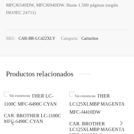
os
ato ITX
s 2,5″
nes
tas y Adaptadores
ung
MFCJ6540DW, MFCJ6940DW. Hasta 1.500 páginas (según
3,5ª - 2,5ª - M.2
Samsung, Kingston
ISO/IEC 24711)
 Gráficas
orios cajas
os M.2
do raton
Vigilancia
vo
Samsung, WD
Nvidia – AMD
orios Discos
rios
ATX, Mini, Micro, ...
Tooq
SKU:
CAR-BR-LC422XLY
Categoría:
Cartuchos
es
orios red
ATX, SFX, TFX …
adoras y DVDs
Int, Ext
Productos relacionados
Sin existencias
Sin existencias
CAR. BROTHER LC-1100C
MFC-6490C CYAN
CAR. BROTHER
LC125XLMBP MAGENTA