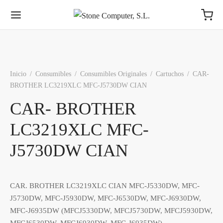
Inicio
/
Consumibles
/
Consumibles Originales
/
Cartuchos
/
CAR-
BROTHER LC3219XLC MFC-J5730DW CIAN
Volver
Volver
Volver
Volver
Volver
Volver
Volver
Volver
CAR- BROTHER
LC3219XLC MFC-
MPONENTES
COS
AS
NTES
MACENAMIENTO
IFÉRICOS
ES
RICANTES
J5730DW CIAN
sadores
s 3,5″
tes ATX
os Ext. USB
ores y Televisores
ch
S
Intel® - AMD®
Toshiba
s Base
s 2,5 Pulgadas
ato MiniATX
es (otros formatos)
funciones, Impresoras y Escáneres
rs
rn Digital
Synology, QNAP
Para AMD e Intel
CAR. BROTHER LC3219XLC CIAN MFC-J5330DW, MFC-
J5730DW, MFC-J5930DW, MFC-J6530DW, MFC-J6930DW,
ia Int.
os M.2
ato MicroATX
s 3,5″
dos
ess
ston
WD
DIMM - SODIMM
MFC-J6935DW (MFCJ5330DW, MFCJ5730DW, MFCJ5930DW,
MFCJ6530DW, MFCJ6930DW, MFC-J6935DW)