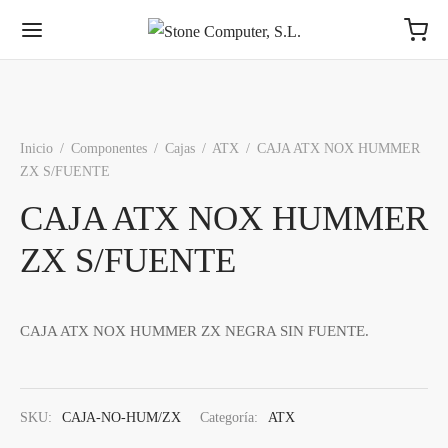
Inicio
/
Componentes
/
Cajas
/
ATX
/
CAJA ATX NOX HUMMER
ZX S/FUENTE
Volver
Volver
Volver
Volver
Volver
Volver
Volver
Volver
CAJA ATX NOX HUMMER
ZX S/FUENTE
MPONENTES
COS
AS
NTES
MACENAMIENTO
IFÉRICOS
ES
RICANTES
sadores
s 3,5″
tes ATX
os Ext. USB
ores y Televisores
ch
S
Intel® - AMD®
Toshiba
CAJA ATX NOX HUMMER ZX NEGRA SIN FUENTE.
s Base
s 2,5 Pulgadas
ato MiniATX
es (otros formatos)
funciones, Impresoras y Escáneres
rs
rn Digital
Synology, QNAP
Para AMD e Intel
ia Int.
os M.2
ato MicroATX
s 3,5″
dos
ess
ston
WD
DIMM - SODIMM
SKU:
CAJA-NO-HUM/ZX
Categoría:
ATX