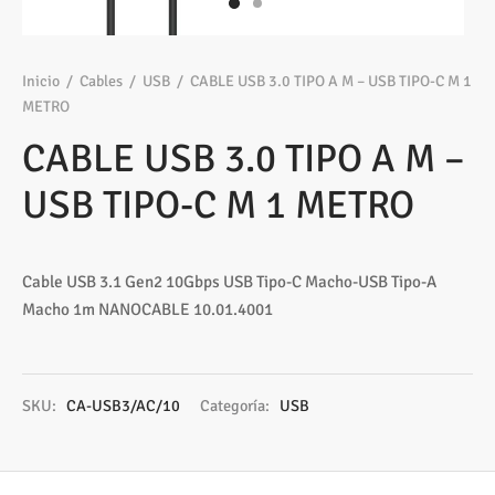
os
ato ITX
s 2,5″
nes
tas y Adaptadores
sung
3,5ª - 2,5ª - M.2
Samsung, Kingston
 Gráficas
sorios cajas
os M.2
ado raton
Vigilancia
vo
Samsung, WD
Nvidia – AMD
Inicio
/
Cables
/
USB
/
CABLE USB 3.0 TIPO A M – USB TIPO-C M 1
METRO
s
sorios Discos
rios
ATX, Mini, Micro, ...
Tooq
CABLE USB 3.0 TIPO A M –
tes
sorios red
ATX, SFX, TFX …
USB TIPO-C M 1 METRO
adoras y DVDs
Int, Ext
Cable USB 3.1 Gen2 10Gbps USB Tipo-C Macho-USB Tipo-A
Macho 1m NANOCABLE 10.01.4001
SKU:
CA-USB3/AC/10
Categoría:
USB