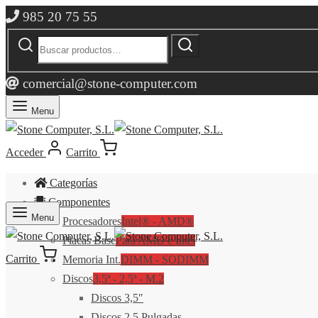
985 20 75 55
Buscar
Buscar
por:
comercial@stone-computer.com
Menu
Acceder
Carrito
Categorías
Componentes
Menu
Procesadores
Intel® - AMD®
Placas Base
Para AMD e Intel
Carrito
Memoria Int.
DIMM - SODIMM
Discos
3,5ª - 2,5ª - M.2
Discos 3,5″
Discos 2,5 Pulgadas