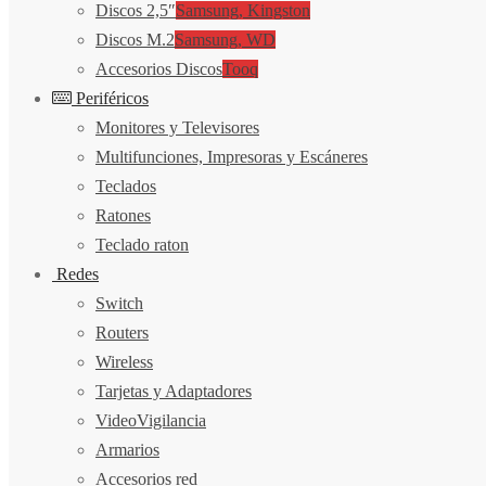
Discos 2,5″
Samsung, Kingston
Discos M.2
Samsung, WD
Accesorios Discos
Tooq
Periféricos
Monitores y Televisores
Multifunciones, Impresoras y Escáneres
Teclados
Ratones
Teclado raton
Redes
Switch
Routers
Wireless
Tarjetas y Adaptadores
VideoVigilancia
Armarios
Accesorios red