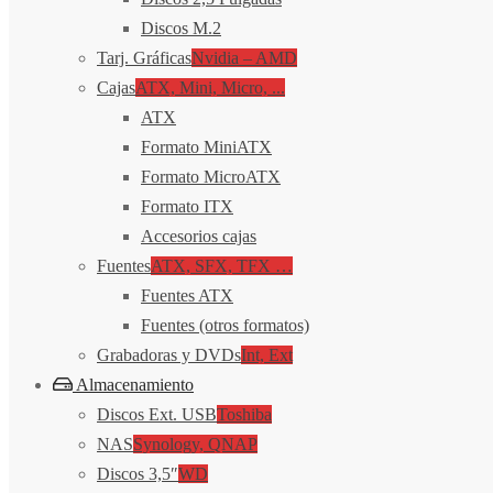
Discos M.2
Tarj. Gráficas
Nvidia – AMD
Cajas
ATX, Mini, Micro, ...
ATX
Formato MiniATX
Formato MicroATX
Formato ITX
Accesorios cajas
Fuentes
ATX, SFX, TFX …
Fuentes ATX
Fuentes (otros formatos)
Grabadoras y DVDs
Int, Ext
Almacenamiento
Discos Ext. USB
Toshiba
NAS
Synology, QNAP
Discos 3,5″
WD