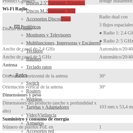
Product Category
Bridge Inalámbri
Discos 2,5″
Samsung, Kingston
Wi-Fi Radio
Discos M.2
Samsung, WD
Radio dual con
Accesorios Discos
Tooq
3 flujos espaciales
Periféricos
Diseño de radio
● Radio 1: 2.4 GH
Monitores y Televisores
● Radio 2: 5 GHz,
Multifunciones, Impresoras y Escáneres
Ancho de canal de 2,4 GHz
Automático/20/4
Teclados
Ancho de canal de 5 GHz
Automático/20/4
Ratones
Antena
Teclado raton
Redes
Orientación horizontal de la antena
30º
Switch
Orientación vertical de la antena
30º
Routers
Dimensiones y peso
Wireless
Dimensiones del producto (ancho x profundidad x
103 mm x 53,4 mm 
Tarjetas y Adaptadores
alto)
VideoVigilancia
Suministro y consumo de energía
Armarios
Número de puertos PoE en
1
Accesorios red