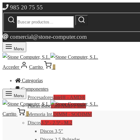
985 20 75 55
Buscar
Buscar
por:
comercial@stone-computer.com
Menu
Acceder
Carrito
0
Categorías
Componentes
Menu
Procesadores
Intel® - AMD®
Placas Base
Para AMD e Intel
Carrito
0
Memoria Int.
DIMM - SODIMM
Discos
3,5ª - 2,5ª - M.2
Discos 3,5″
Discos 2,5 Pulgadas