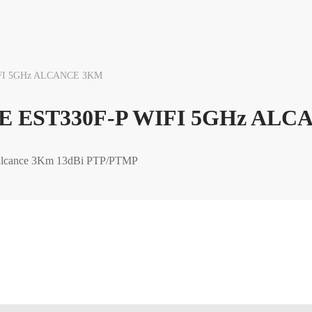
FI 5GHz ALCANCE 3KM
 EST330F-P WIFI 5GHz ALC
 alcance 3Km 13dBi PTP/PTMP