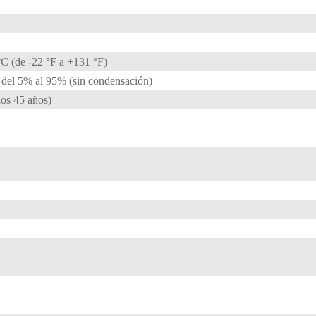
C (de -22 °F a +131 °F)
del 5% al ​​95% (sin condensación)
os 45 años)