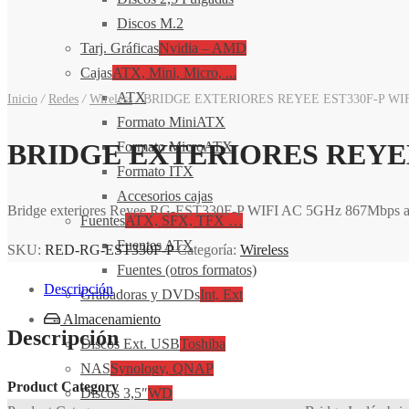
Discos M.2
Tarj. Gráficas
Nvidia – AMD
Cajas
ATX, Mini, Micro, ...
ATX
Inicio
/
Redes
/
Wireless
/
BRIDGE EXTERIORES REYEE EST330F-P WI
Formato MiniATX
BRIDGE EXTERIORES REYEE
Formato MicroATX
Formato ITX
Accesorios cajas
Bridge exteriores Reyee RG-EST330F-P WIFI AC 5GHz 867Mbps
Fuentes
ATX, SFX, TFX …
Fuentes ATX
SKU:
RED-RG-EST330F-P
Categoría:
Wireless
Fuentes (otros formatos)
Descripción
Grabadoras y DVDs
Int, Ext
Almacenamiento
Descripción
Discos Ext. USB
Toshiba
NAS
Synology, QNAP
Product Category
Discos 3,5″
WD