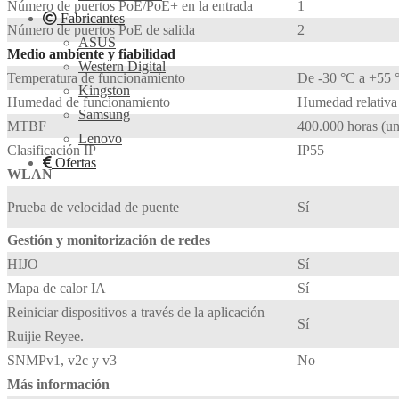
Número de puertos PoE/PoE+ en la entrada
1
Fabricantes
Número de puertos PoE de salida
2
ASUS
Medio ambiente y fiabilidad
Western Digital
Temperatura de funcionamiento
De -30 °C a +55 °
Kingston
Humedad de funcionamiento
Humedad relativa 
Samsung
MTBF
400.000 horas (un
Lenovo
Clasificación IP
IP55
Ofertas
WLAN
Prueba de velocidad de puente
Sí
Gestión y monitorización de redes
HIJO
Sí
Mapa de calor IA
Sí
Reiniciar dispositivos a través de la aplicación
Sí
Ruijie Reyee.
SNMPv1, v2c y v3
No
Más información