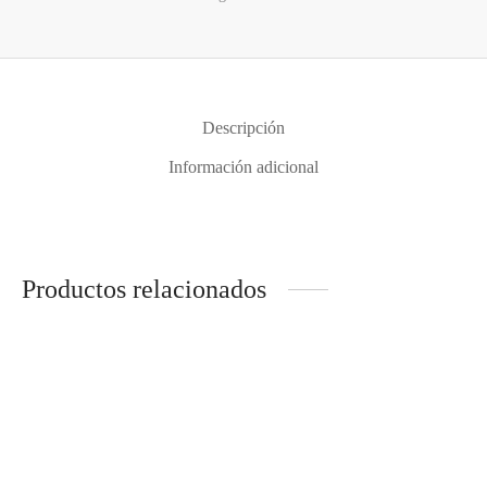
Descripción
Información adicional
Productos relacionados
AMD AM4 Ryzen 7 5800X
INTEL LGA1700 CORE i3